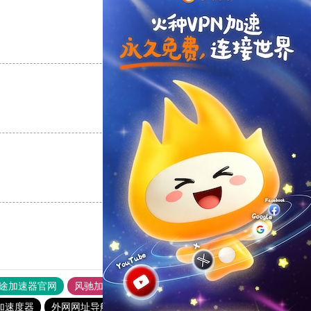
支持
[0]
反对
[0]
支持
[0]
反对
[0]
支持
[0]
反对
[0]
途加速器官网
风驰加速器
旋风加速器
加速度器
外网网址导航
软件中心
雷霆加速
狂飙加速器