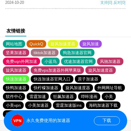
2024-10-20
支持
[0]
反对
[0]
友情链接
网站地图
QuickQ
旋风加速度器
旋风加速
坚果加速器
tiktok加速器
狗急加速器官网
免费vqn外网加速
小蓝鸟
优途加速器官网
风驰加速器
旋风加速器
免费vps加速器外网苹果版
旋风加速度器
快连加速器
快连加速器官网入口
原子加速器
快鸭加速器
快柠檬加速器
旋风加速度器
外网网址导航
软件中心
雷霆加速
狂飙加速器
哔咔漫画
小美
小美vpn
小美加速器
雷霆加速版ins
海鸥加速器下载
海鸥加速度
雷霆加速下载
雷霆加速
永久免费使用的加速器
下载
0.020369s