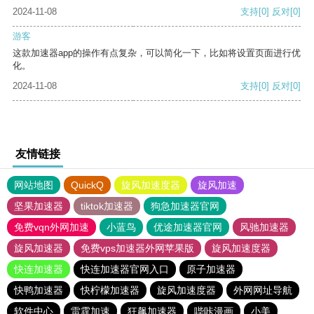
2024-11-08
支持
[0]
反对
[0]
游客
这款加速器app的操作有点复杂，可以简化一下，比如将设置页面进行优
化。
2024-11-08
支持
[0]
反对
[0]
友情链接
网站地图
QuickQ
旋风加速度器
旋风加速
坚果加速器
tiktok加速器
狗急加速器官网
免费vqn外网加速
小蓝鸟
优途加速器官网
风驰加速器
旋风加速器
免费vps加速器外网苹果版
旋风加速度器
快连加速器
快连加速器官网入口
原子加速器
快鸭加速器
快柠檬加速器
旋风加速度器
外网网址导航
软件中心
雷霆加速
狂飙加速器
哔咔漫画
小美