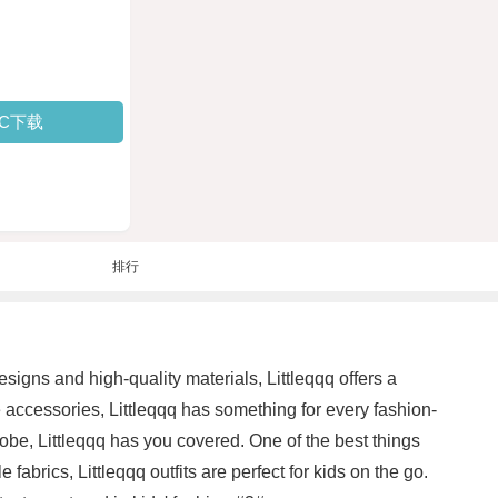
PC下载
排行
designs and high-quality materials, Littleqqq offers a
e accessories, Littleqqq has something for every fashion-
robe, Littleqqq has you covered. One of the best things
fabrics, Littleqqq outfits are perfect for kids on the go.