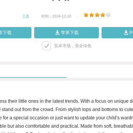
工具
|
时间：2024-12-16
|
卓下载
苹果下载
安卓市场，安全绿色
ess their little ones in the latest trends. With a focus on unique 
ld stand out from the crowd. From stylish tops and bottoms to cut
e for a special occasion or just want to update your child's ward
ble but also comfortable and practical. Made from soft, breathable 