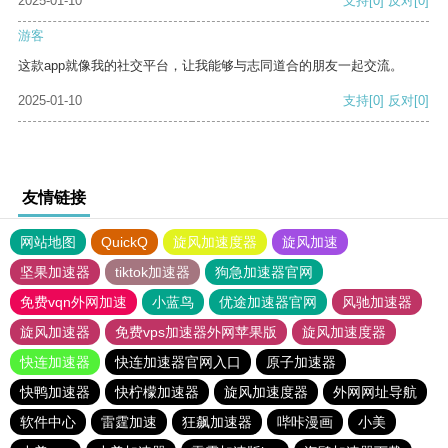
2025-01-10
支持
[0]
反对
[0]
游客
这款app就像我的社交平台，让我能够与志同道合的朋友一起交流。
2025-01-10
支持
[0]
反对
[0]
友情链接
网站地图
QuickQ
旋风加速度器
旋风加速
坚果加速器
tiktok加速器
狗急加速器官网
免费vqn外网加速
小蓝鸟
优途加速器官网
风驰加速器
旋风加速器
免费vps加速器外网苹果版
旋风加速度器
快连加速器
快连加速器官网入口
原子加速器
快鸭加速器
快柠檬加速器
旋风加速度器
外网网址导航
软件中心
雷霆加速
狂飙加速器
哔咔漫画
小美