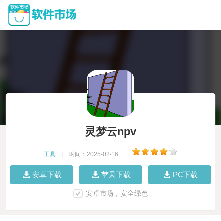
灵梦云npv
工具
|
时间：2025-02-16
|
安卓下载
苹果下载
PC下载
安卓市场，安全绿色