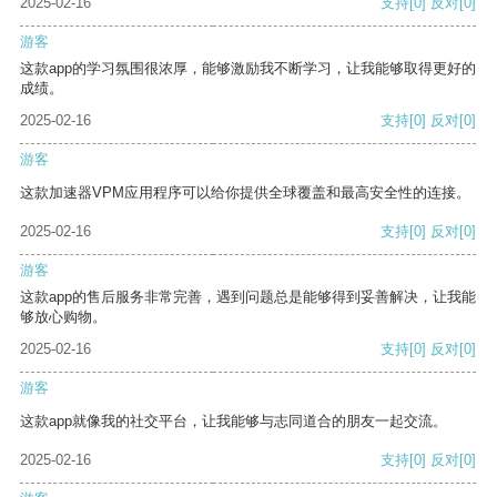
2025-02-16
支持
[0]
反对
[0]
游客
这款app的学习氛围很浓厚，能够激励我不断学习，让我能够取得更好的
成绩。
2025-02-16
支持
[0]
反对
[0]
游客
这款加速器VPM应用程序可以给你提供全球覆盖和最高安全性的连接。
2025-02-16
支持
[0]
反对
[0]
游客
这款app的售后服务非常完善，遇到问题总是能够得到妥善解决，让我能
够放心购物。
2025-02-16
支持
[0]
反对
[0]
游客
这款app就像我的社交平台，让我能够与志同道合的朋友一起交流。
2025-02-16
支持
[0]
反对
[0]