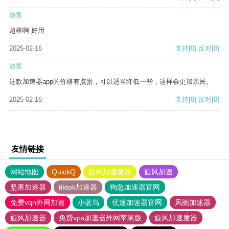
游客
超棒啊 好用
2025-02-16
支持
[0]
反对
[0]
游客
这款加速器app的价格有点贵，可以适当降低一些，这样会更加亲民。
2025-02-16
支持
[0]
反对
[0]
友情链接
网站地图
QuickQ
旋风加速度器
旋风加速
坚果加速器
tiktok加速器
狗急加速器官网
免费vqn外网加速
小蓝鸟
优途加速器官网
风驰加速器
旋风加速器
免费vps加速器外网苹果版
旋风加速度器