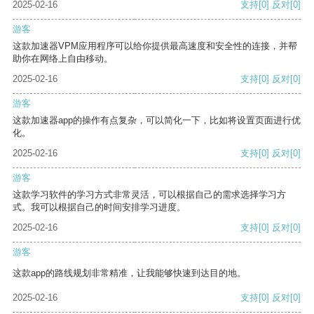
2025-02-16
支持
[0]
反对
[0]
游客
这款加速器VPM应用程序可以给你提供最高速度和安全性的连接，并帮
助你在网络上自由移动。
2025-02-16
支持
[0]
反对
[0]
游客
这款加速器app的操作有点复杂，可以简化一下，比如将设置页面进行优
化。
2025-02-16
支持
[0]
反对
[0]
游客
这款学习软件的学习方式非常灵活，可以根据自己的需求选择学习方
式。我可以根据自己的时间安排学习进度。
2025-02-16
支持
[0]
反对
[0]
游客
这款app的路线规划非常精准，让我能够快速到达目的地。
2025-02-16
支持
[0]
反对
[0]