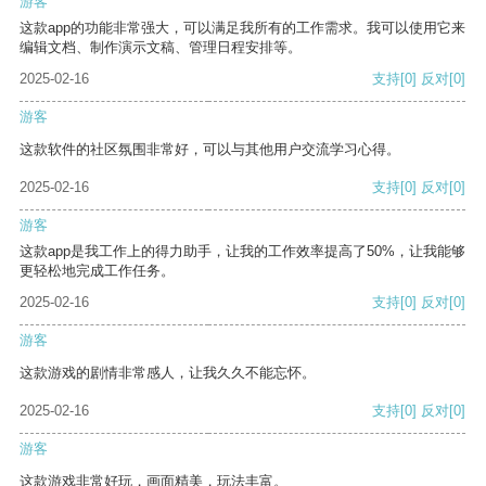
游客
这款app的功能非常强大，可以满足我所有的工作需求。我可以使用它来
编辑文档、制作演示文稿、管理日程安排等。
2025-02-16
支持
[0]
反对
[0]
游客
这款软件的社区氛围非常好，可以与其他用户交流学习心得。
2025-02-16
支持
[0]
反对
[0]
游客
这款app是我工作上的得力助手，让我的工作效率提高了50%，让我能够
更轻松地完成工作任务。
2025-02-16
支持
[0]
反对
[0]
游客
这款游戏的剧情非常感人，让我久久不能忘怀。
2025-02-16
支持
[0]
反对
[0]
游客
这款游戏非常好玩，画面精美，玩法丰富。