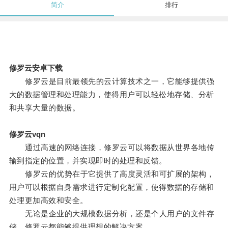
简介
排行
修罗云安卓下载
修罗云是目前最领先的云计算技术之一，它能够提供强
大的数据管理和处理能力，使得用户可以轻松地存储、分析
和共享大量的数据。
修罗云vqn
通过高速的网络连接，修罗云可以将数据从世界各地传
输到指定的位置，并实现即时的处理和反馈。
修罗云的优势在于它提供了高度灵活和可扩展的架构，
用户可以根据自身需求进行定制化配置，使得数据的存储和
处理更加高效和安全。
无论是企业的大规模数据分析，还是个人用户的文件存
储，修罗云都能够提供理想的解决方案。