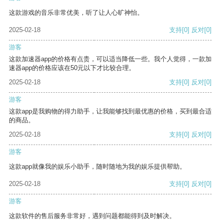
这款游戏的音乐非常优美，听了让人心旷神怡。
2025-02-18
支持
[0]
反对
[0]
游客
这款加速器app的价格有点贵，可以适当降低一些。我个人觉得，一款加
速器app的价格应该在50元以下才比较合理。
2025-02-18
支持
[0]
反对
[0]
游客
这款app是我购物的得力助手，让我能够找到最优惠的价格，买到最合适
的商品。
2025-02-18
支持
[0]
反对
[0]
游客
这款app就像我的娱乐小助手，随时随地为我的娱乐提供帮助。
2025-02-18
支持
[0]
反对
[0]
游客
这款软件的售后服务非常好，遇到问题都能得到及时解决。