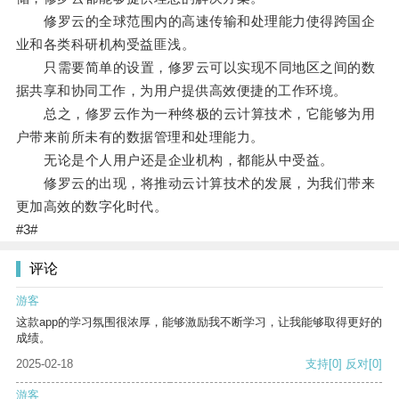
修罗云的全球范围内的高速传输和处理能力使得跨国企
业和各类科研机构受益匪浅。
只需要简单的设置，修罗云可以实现不同地区之间的数
据共享和协同工作，为用户提供高效便捷的工作环境。
总之，修罗云作为一种终极的云计算技术，它能够为用
户带来前所未有的数据管理和处理能力。
无论是个人用户还是企业机构，都能从中受益。
修罗云的出现，将推动云计算技术的发展，为我们带来
更加高效的数字化时代。
#3#
评论
游客
这款app的学习氛围很浓厚，能够激励我不断学习，让我能够取得更好的
成绩。
2025-02-18
支持
[0]
反对
[0]
游客