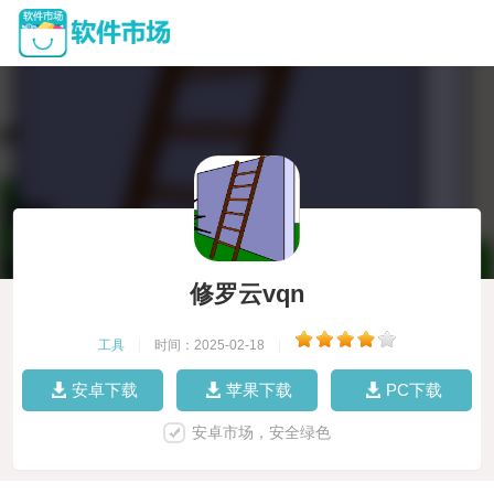
修罗云vqn
工具
|
时间：2025-02-18
|
安卓下载
苹果下载
PC下载
安卓市场，安全绿色