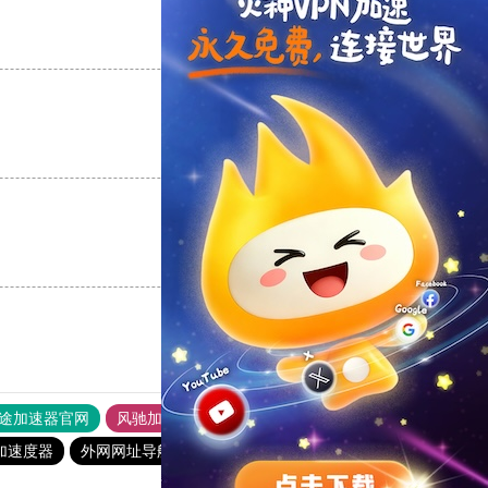
支持
[0]
反对
[0]
支持
[0]
反对
[0]
支持
[0]
反对
[0]
途加速器官网
风驰加速器
旋风加速器
加速度器
外网网址导航
软件中心
雷霆加速
狂飙加速器