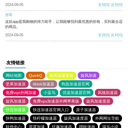
2024-09-05
支持
[0]
反对
[0]
游客
这款app是我购物的得力助手，让我能够找到最优惠的价格，买到最合适
的商品。
2024-09-05
支持
[0]
反对
[0]
友情链接
网站地图
QuickQ
旋风加速度器
旋风加速
坚果加速器
tiktok加速器
狗急加速器官网
免费vqn外网加速
小蓝鸟
优途加速器官网
风驰加速器
旋风加速器
免费vps加速器外网苹果版
旋风加速度器
快连加速器
快连加速器官网入口
原子加速器
快鸭加速器
快柠檬加速器
旋风加速度器
外网网址导航
软件中心
雷霆加速
狂飙加速器
哔咔漫画
瑞乐小说